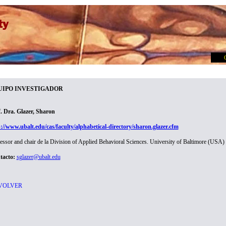
UIPO INVESTIGADOR
. Dra. Glazer, Sharon
://www.ubalt.edu/cas/faculty/alphabetical-directory/sharon.glazer.cfm
essor and chair de la Division of Applied Behavioral Sciences. University of Baltimore (USA)
tacto:
sglazer@ubalt.edu
 VOLVER